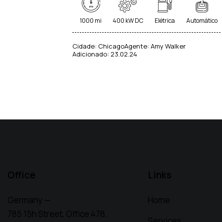
1000 mi
400 kW DC
Elétrica
Automático
Cidade:
Chicago
Agente:
Amy Walker
Adicionado:
23.02.24
Office
Links
Germany —
Home
785 15h Street, Office 478,
Services