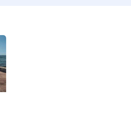
Produzido
Preço
660
2012
2024
800
Keyless entry (1)
Leat