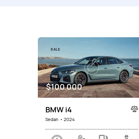
Quilometragem
Tamanho do motor
1000
177000
2
Climate control (1)
Heated seats (1)
SALE
Navigation system (1)
Power windows (1)
$
100 000
BMW i4
Sedan
2024